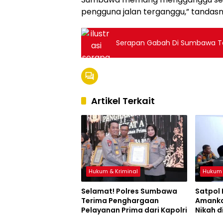
pengguna jalan terganggu,” tandasn
Serapan Gabah Di Sumbawa T
Artikel Terkait
Hukum & Kriminal
Hukum 
Selamat! Polres Sumbawa
Satpol
Terima Penghargaan
Amanka
Pelayanan Prima dari Kapolri
Nikah d