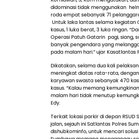
didominasi tidak menggunakan hel
roda empat sebanyak 71 pelanggar
Untuk laka lantas selama kegiatan O
kasus, 1 luka berat, 3 luka ringan. “
Operasi Patuh Gatarin pagi, siang,
banyak pengendara yang melanggar
pada malam hari.” ujar Kasatlantas
Dikatakan, selama dua kali pelaksan
meningkat diatas rata-rata, dengan
karyawan swasta sebanyak 470 kasu
kasus. “Kalau memang kemungkinan p
malam hari tidak menutup kemungkin
Edy.
Terkait lokasi parkir di depan RSU
jalan, sejauh ini Satlantas Polres
dishubkominfo, untuk mencari solusi
Sumbawa memang mengganggu sekali