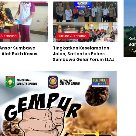
& Kriminal
Hukum & Kriminal
Ket
Ban
 Ansor Sumbawa
Tingkatkan Keselamatan
AMM
4 A
 Alat Bukti Kasus
Jalan, Satlantas Polres
Sumbawa Gelar Forum LLAJ,
Pelatihan PPGD, dan
Bagikan Bansos