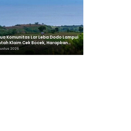
ua Komunitas Lar Leba Dodo Lampui
tah Klaim Cek Bocek, Harapkan
AN Beri Akses ke Makam Leluhur
gustus 2026