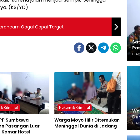
ya. (KS/YD)
erancam Gagal Capai Target
Sa
Pas
6 A
& Kriminal
Hukum & Kriminal
War
Dun
 PP Sumbawa
Warga Moyo Hilir Ditemukan
6 A
n Pasangan Luar
Meninggal Dunia di Ladang
i Kamar Hotel