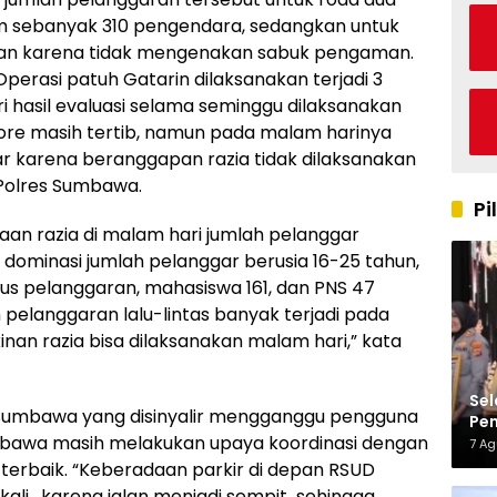
m sebanyak 310 pengendara, sedangkan untuk
an karena tidak mengenakan sabuk pengaman.
perasi patuh Gatarin dilaksanakan terjadi 3
Dari hasil evaluasi selama seminggu dilaksanakan
 sore masih tertib, namun pada malam harinya
 karena beranggapan razia tidak dilaksanakan
 Polres Sumbawa.
Pi
aan razia di malam hari jumlah pelanggar
 dominasi jumlah pelanggar berusia 16-25 tahun,
s pelanggaran, mahasiswa 161, dan PNS 47
elanggaran lalu-lintas banyak terjadi pada
an razia bisa dilaksanakan malam hari,” kata
Sel
D Sumbawa yang disinyalir mengganggu pengguna
Pen
 Sumbawa masih melakukan upaya koordinasi dengan
Kap
7 A
 terbaik. “Keberadaan parkir di depan RSUD
, karena jalan menjadi sempit sehingga