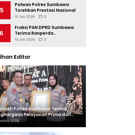
Polwan Polres Sumbawa
5
Torehkan Prestasi Nasional
10 Juli 2026
0
Fraksi PAN DPRD Sumbawa
6
Terima Ranperda
Pertanggungjawaban APBD
10 Juli 2026
0
2025, Soroti SILPA Rp201,68
Miliar dan Kinerja OPD
lihan Editor
amat! Polres Sumbawa Terima
ghargaan Pelayanan Prima dari
olri
gustus 2026