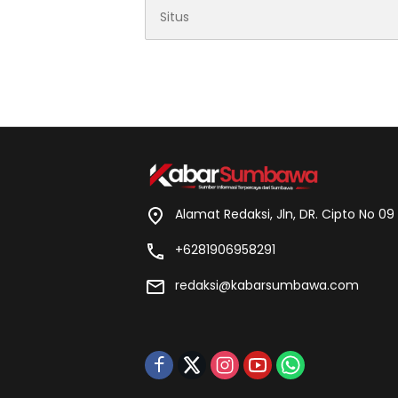
Alamat Redaksi, Jln, DR. Cipto No 0
+6281906958291
redaksi@kabarsumbawa.com