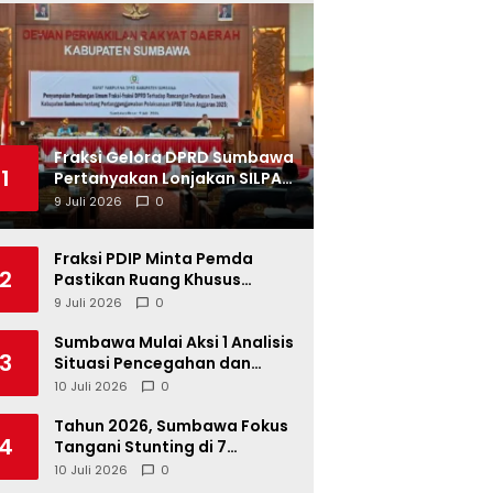
Fraksi Gelora DPRD Sumbawa
1
Pertanyakan Lonjakan SILPA
Tahun 2025
9 Juli 2026
0
Fraksi PDIP Minta Pemda
2
Pastikan Ruang Khusus
Produk UMKM Lokal di Ritel
9 Juli 2026
0
Modern
Sumbawa Mulai Aksi 1 Analisis
3
Situasi Pencegahan dan
Percepatan Penurunan
10 Juli 2026
0
Stunting Tahun 2026
Tahun 2026, Sumbawa Fokus
4
Tangani Stunting di 7
Kacamatan
10 Juli 2026
0