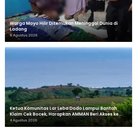
Warga Moyo Hilir Ditemukan Meninggal Dunia di
Ladang
6 Agustus 2026
Ketua Komunitas Lar Leba Dodo Lampui Bantah
Klaim Cek Bocek, Harapkan AMMAN Beri Akses ke
Makam Leluhur
4 Agustus 2026