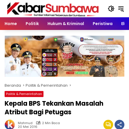
Langsung
ke
konten
Home
Politik
Hukum & Kriminal
Peristiwa
Eko
Beranda
Politik & Pemerintahan
Politik & Pemerintahan
Kepala BPS Tekankan Masalah
Atribut Bagi Petugas
Mahmud
2 Min Baca
20 Mei 2016