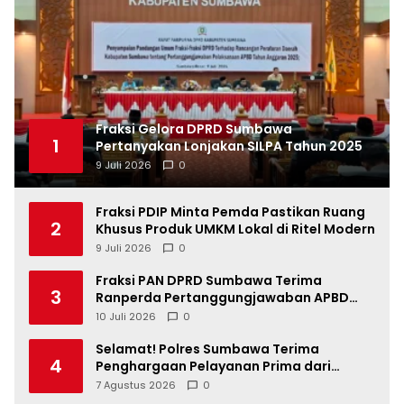
Fraksi Gelora DPRD Sumbawa
1
Pertanyakan Lonjakan SILPA Tahun 2025
9 Juli 2026
0
Fraksi PDIP Minta Pemda Pastikan Ruang
2
Khusus Produk UMKM Lokal di Ritel Modern
9 Juli 2026
0
Fraksi PAN DPRD Sumbawa Terima
3
Ranperda Pertanggungjawaban APBD
2025, Soroti SILPA Rp201,68 Miliar dan
10 Juli 2026
0
Kinerja OPD
Selamat! Polres Sumbawa Terima
4
Penghargaan Pelayanan Prima dari
Kapolri
7 Agustus 2026
0