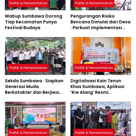
Politik & Pemerintahan
Politik & Pemerintahan
Wabup Sumbawa Dorong
Pengurangan Risiko
Tiap Kecamatan Punya
Bencana Dimulai dari Desa
Festival Budaya
: Perkuat Implementasi
Sumbawa Hijau Lestari
Politik & Pemerintahan
Politik & Pemerintahan
Sekda Sumbawa : Siapkan
Digitalisasi Kain Tenun
Generasi Muda
Khas Sumbawa, Aplikasi
Berkatakter dan Berjiwa
‘Kre Alang’ Resmi
Pacasila
Diluncurkan
Politik & Pemerintahan
Politik & Pemerintahan