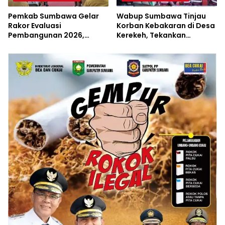
Pemkab Sumbawa Gelar
Wabup Sumbawa Tinjau
Rakor Evaluasi
Korban Kebakaran di Desa
Pembangunan 2026,
Kerekeh, Tekankan
Empat Inovasi Proyek
Langkah Preventif
Perubahan Resmi
Diluncurkan