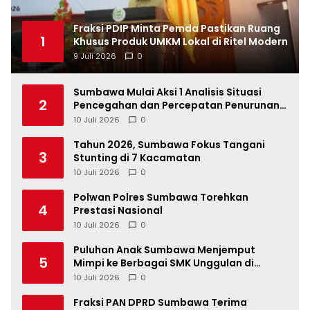
Fraksi PDIP Minta Pemda Pastikan Ruang
1
Khusus Produk UMKM Lokal di Ritel Modern
9 Juli 2026
0
Sumbawa Mulai Aksi 1 Analisis Situasi
2
Pencegahan dan Percepatan Penurunan
Stunting Tahun 2026
10 Juli 2026
0
Tahun 2026, Sumbawa Fokus Tangani
3
Stunting di 7 Kacamatan
10 Juli 2026
0
Polwan Polres Sumbawa Torehkan
4
Prestasi Nasional
10 Juli 2026
0
Puluhan Anak Sumbawa Menjemput
5
Mimpi ke Berbagai SMK Unggulan di
Indonesia
10 Juli 2026
0
Fraksi PAN DPRD Sumbawa Terima