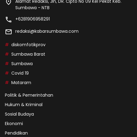
Alamat Redaksi, Jln, DR. Cipto No 09 Kel Pekat Keb.
Sumbawa - NTB
+6281906958291
redaksi@kabarsumbawa.com
diskomfotikprov
Sumbawa Barat
Sumbawa
Covid 19
Mataram
Politik & Pemerintahan
Hukum & Kriminal
Sosial Budaya
Ekonomi
Pendidikan