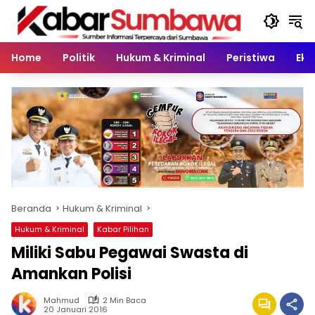
Langsung
ke
konten
Home
Politik
Hukum & Kriminal
Peristiwa
Eko
Beranda
Hukum & Kriminal
Hukum & Kriminal
Kabar Pilihan
Miliki Sabu Pegawai Swasta di
Amankan Polisi
Mahmud
2 Min Baca
20 Januari 2016