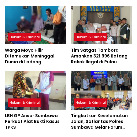
Kapolri
Hukum & Kriminal
Hukum & Kriminal
Warga Moyo Hilir
Tim Satgas Tambora
Ditemukan Meninggal
Amankan 321.996 Batang
Dunia di Ladang
Rokok Ilegal di Pulau
Sumbawa
Hukum & Kriminal
Hukum & Kriminal
LBH GP Ansor Sumbawa
Tingkatkan Keselamatan
Perkuat Alat Bukti Kasus
Jalan, Satlantas Polres
TPKS
Sumbawa Gelar Forum
LLAJ, Pelatihan PPGD, dan