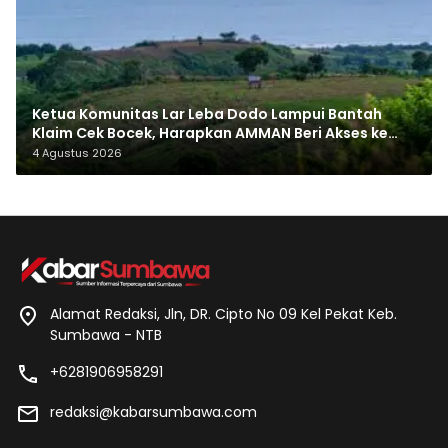
Ketua Komunitas Lar Leba Dodo Lampui Bantah
Klaim Cek Bocek, Harapkan AMMAN Beri Akses ke
Makam Leluhur
4 Agustus 2026
Alamat Redaksi, Jln, DR. Cipto No 09 Kel Pekat Keb.
Sumbawa - NTB
+6281906958291
redaksi@kabarsumbawa.com