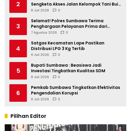
2
Sengketa Akses Jalan Kelompok Tani Buin
Dua
8 Juli 2026
0
Selamat! Polres Sumbawa Terima
3
Penghargaan Pelayanan Prima dari
Kapolri
7 Agustus 2026
0
Satgas Kecamatan Lape Pastikan
4
Distribusi LPG 3 Kg Tertib
8 Juli 2026
0
Bupati Sumbawa : Beasiswa Jadi
5
Investasi Tingkatkan Kualitas SDM
8 Juli 2026
0
Pemkab Sumbawa Tingkatkan Efektivitas
6
Pengendalian Korupsi
8 Juli 2026
0
Pilihan Editor