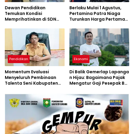
Dewan Pendidikan
Berlaku Mulai 1 Agustus,
Temukan Kondisi
Pertamina Patra Niaga
Memprihatinkan di SDN
Turunkan Harga Pertamax
Kanar, Pagar Roboh
Series
hingga Meja-Kursi Tak
Memadai
Pendidikan
Ekonomi
Momentum Evaluasi
Di Balik Gemerlap Lapanga
Menyeluruh Pembinaan
n Hijau: Bagaimana Pajak
Talenta Seni Kabupaten
Mengatur Gaji Pesepak Bol
Sumbawa
a di Indonesia?