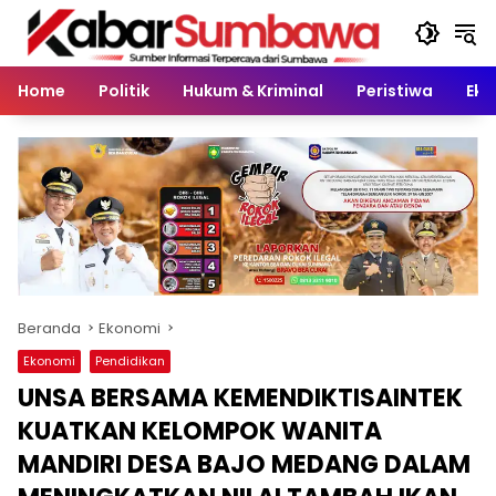
Langsung
ke
konten
Home
Politik
Hukum & Kriminal
Peristiwa
Eko
Beranda
Ekonomi
Ekonomi
Pendidikan
UNSA BERSAMA KEMENDIKTISAINTEK
KUATKAN KELOMPOK WANITA
MANDIRI DESA BAJO MEDANG DALAM