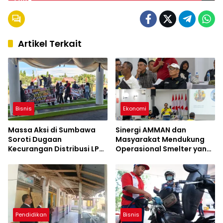
Artikel Terkait
Bisnis
Ekonomi
Massa Aksi di Sumbawa
Sinergi AMMAN dan
Soroti Dugaan
Masyarakat Mendukung
Kecurangan Distribusi LPG
Operasional Smelter yang
3 Kg Hingga Pangkalan
Aman dan Berkelanjutan
Fiktif
Pendidikan
Bisnis