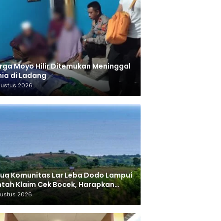
ga Moyo Hilir Ditemukan Meninggal
ia di Ladang
gustus 2026
ua Komunitas Lar Leba Dodo Lampui
tah Klaim Cek Bocek, Harapkan
AN Beri Akses ke Makam Leluhur
gustus 2026