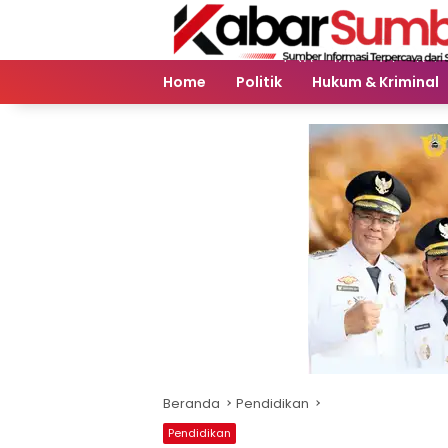
Langsung
ke
konten
Home
Politik
Hukum & Kriminal
Beranda
Pendidikan
Pendidikan