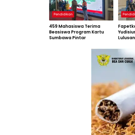
Pendidikan
Pendid
459 Mahasiswa Terima
Fapetk
Beasiswa Program Kartu
Yudisiu
Sumbawa Pintar
Lulusan