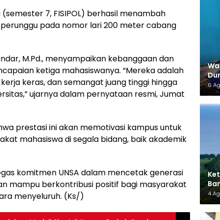
i (semester 7, FISIPOL) berhasil menambah
 perunggu pada nomor lari 200 meter cabang
Iskandar, M.Pd., menyampaikan kebanggaan dan
War
pencapaian ketiga mahasiswanya. “Mereka adalah
Dun
kerja keras, dan semangat juang tinggi hingga
6 A
sitas,” ujarnya dalam pernyataan resmi, Jumat
hwa prestasi ini akan memotivasi kampus untuk
at mahasiswa di segala bidang, baik akademik
gas komitmen UNSA dalam mencetak generasi
Ket
Ban
an mampu berkontribusi positif bagi masyarakat
AMM
4 A
ra menyeluruh. (Ks/)