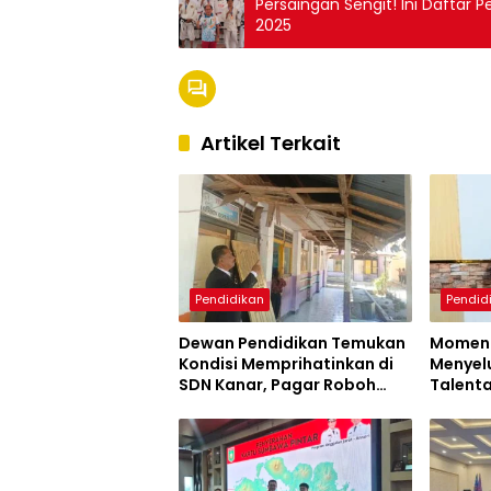
Persaingan Sengit! Ini Daftar
2025
Artikel Terkait
Pendidikan
Pendid
Dewan Pendidikan Temukan
Moment
Kondisi Memprihatinkan di
Menyel
SDN Kanar, Pagar Roboh
Talent
hingga Meja-Kursi Tak
Sumba
Memadai