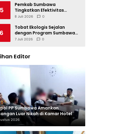
Pemkab Sumbawa
5
Tingkatkan Efektivitas
Pengendalian Korupsi
8 Juli 2026
0
Tobat Ekologis Sejalan
6
dengan Program Sumbawa
Hijau Lestari
7 Juli 2026
0
lihan Editor
tpol PP Sumbawa Amankan
angan Luar Nikah di Kamar Hotel
gustus 2026