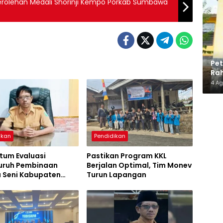
 Perolehan Medali Shorinji Kempo Porkab Sumbawa
Pe
Rah
Ma
4 A
ikan
Pendidikan
um Evaluasi
Pastikan Program KKL
uruh Pembinaan
Berjalan Optimal, Tim Monev
a Seni Kabupaten
Turun Lapangan
wa