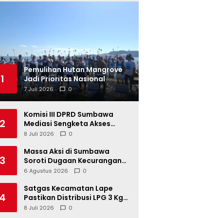
Pemulihan Hutan Mangrove
1
Jadi Prioritas Nasional
7 Juli 2026
0
Komisi III DPRD Sumbawa
2
Mediasi Sengketa Akses
Jalan Kelompok Tani Buin Dua
8 Juli 2026
0
Massa Aksi di Sumbawa
3
Soroti Dugaan Kecurangan
Distribusi LPG 3 Kg Hingga
6 Agustus 2026
0
Pangkalan Fiktif
Satgas Kecamatan Lape
4
Pastikan Distribusi LPG 3 Kg
Tertib
8 Juli 2026
0