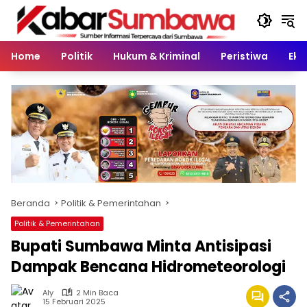
Langsung
ke
konten
Home
Politik
Hukum & Kriminal
Peristiwa
Eko
Beranda
Politik & Pemerintahan
Politik & Pemerintahan
Bupati Sumbawa Minta Antisipasi
Dampak Bencana Hidrometeorologi
Aly
2 Min Baca
15 Februari 2025