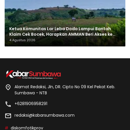
Ketua Komunitas Lar Leba Dodo Lampui Bantah
Klaim Cek Bocek, Harapkan AMMAN Beri Akses ke
Makam Leluhur
4 Agustus 2026
Alamat Redaksi, Jln, DR. Cipto No 09 Kel Pekat Keb.
Sumbawa - NTB
+6281906958291
redaksi@kabarsumbawa.com
diskomfotikprov