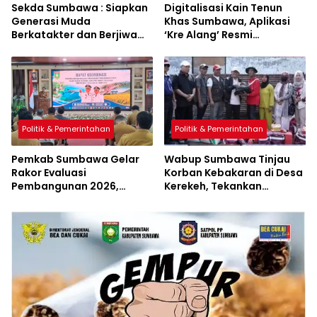
Sekda Sumbawa : Siapkan
Digitalisasi Kain Tenun
Generasi Muda
Khas Sumbawa, Aplikasi
Berkatakter dan Berjiwa
‘Kre Alang’ Resmi
Pacasila
Diluncurkan
Politik & Pemerintahan
Politik & Pemerintahan
Pemkab Sumbawa Gelar
Wabup Sumbawa Tinjau
Rakor Evaluasi
Korban Kebakaran di Desa
Pembangunan 2026,
Kerekeh, Tekankan
Empat Inovasi Proyek
Langkah Preventif
Perubahan Resmi
Diluncurkan