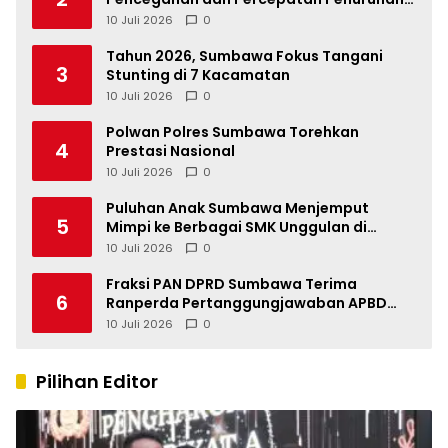
Stunting Tahun 2026
10 Juli 2026
0
Tahun 2026, Sumbawa Fokus Tangani
3
Stunting di 7 Kacamatan
10 Juli 2026
0
Polwan Polres Sumbawa Torehkan
4
Prestasi Nasional
10 Juli 2026
0
Puluhan Anak Sumbawa Menjemput
5
Mimpi ke Berbagai SMK Unggulan di
Indonesia
10 Juli 2026
0
Fraksi PAN DPRD Sumbawa Terima
6
Ranperda Pertanggungjawaban APBD
2025, Soroti SILPA Rp201,68 Miliar dan
10 Juli 2026
0
Kinerja OPD
Pilihan Editor