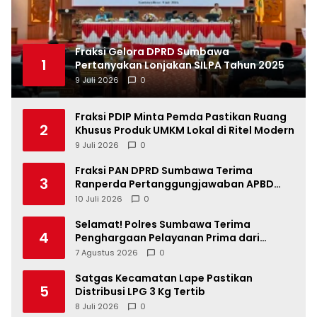
Fraksi Gelora DPRD Sumbawa
1
Pertanyakan Lonjakan SILPA Tahun 2025
9 Juli 2026
0
Fraksi PDIP Minta Pemda Pastikan Ruang
2
Khusus Produk UMKM Lokal di Ritel Modern
9 Juli 2026
0
Fraksi PAN DPRD Sumbawa Terima
3
Ranperda Pertanggungjawaban APBD
2025, Soroti SILPA Rp201,68 Miliar dan
10 Juli 2026
0
Kinerja OPD
Selamat! Polres Sumbawa Terima
4
Penghargaan Pelayanan Prima dari
Kapolri
7 Agustus 2026
0
Satgas Kecamatan Lape Pastikan
5
Distribusi LPG 3 Kg Tertib
8 Juli 2026
0