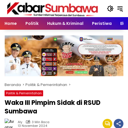
Langsung
ke
konten
Home
Politik
Hukum & Kriminal
Peristiwa
Eko
Beranda
Politik & Pemerintahan
Politik & Pemerintahan
Waka III Pimpim Sidak di RSUD
Sumbawa
Aly
3 Min Baca
13 November 2024