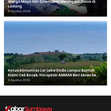
Warga Moyo Hilir Ditemukan Meninggal Dunia di
Ladang
6 Agustus 2026
Ketua Komunitas Lar Leba Dodo Lampui Bantah
Klaim Cek Bocek, Harapkan AMMAN Beri Akses ke
Makam Leluhur
4 Agustus 2026