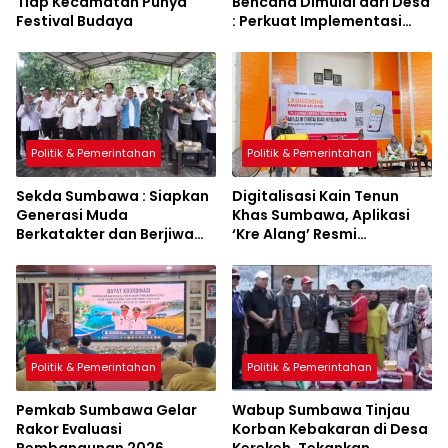
Tiap Kecamatan Punya
Bencana Dimulai dari Desa
Festival Budaya
: Perkuat Implementasi
Sumbawa Hijau Lestari
Politik & Pemerintahan
Politik & Pemerintahan
Sekda Sumbawa : Siapkan
Digitalisasi Kain Tenun
Generasi Muda
Khas Sumbawa, Aplikasi
Berkatakter dan Berjiwa
‘Kre Alang’ Resmi
Pacasila
Diluncurkan
Politik & Pemerintahan
Politik & Pemerintahan
Pemkab Sumbawa Gelar
Wabup Sumbawa Tinjau
Rakor Evaluasi
Korban Kebakaran di Desa
Pembangunan 2026,
Kerekeh, Tekankan