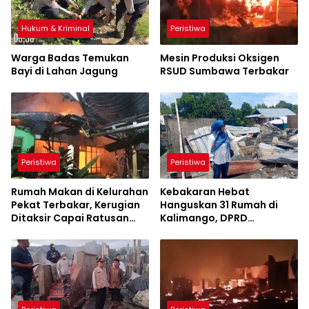
Hukum & Kriminal
Peristiwa
Warga Badas Temukan
Mesin Produksi Oksigen
Bayi di Lahan Jagung
RSUD Sumbawa Terbakar
Peristiwa
Peristiwa
Rumah Makan di Kelurahan
Kebakaran Hebat
Pekat Terbakar, Kerugian
Hanguskan 31 Rumah di
Ditaksir Capai Ratusan
Kalimango, DPRD
Juta
Sumbawa Soroti Akses
Damkar