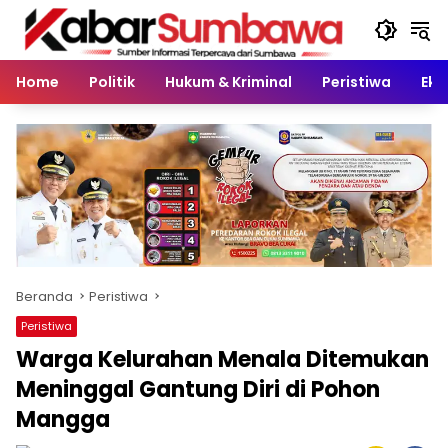
Langsung
ke
konten
Home
Politik
Hukum & Kriminal
Peristiwa
Eko
Beranda
Peristiwa
Peristiwa
Warga Kelurahan Menala Ditemukan
Meninggal Gantung Diri di Pohon
Mangga