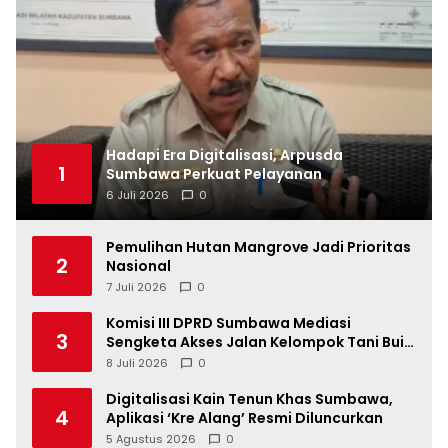
Hadapi Era Digitalisasi, Arpusda
1
Sumbawa Perkuat Pelayanan
6 Juli 2026
0
Pemulihan Hutan Mangrove Jadi Prioritas
2
Nasional
7 Juli 2026
0
Komisi III DPRD Sumbawa Mediasi
3
Sengketa Akses Jalan Kelompok Tani Buin
Dua
8 Juli 2026
0
Digitalisasi Kain Tenun Khas Sumbawa,
4
Aplikasi ‘Kre Alang’ Resmi Diluncurkan
5 Agustus 2026
0