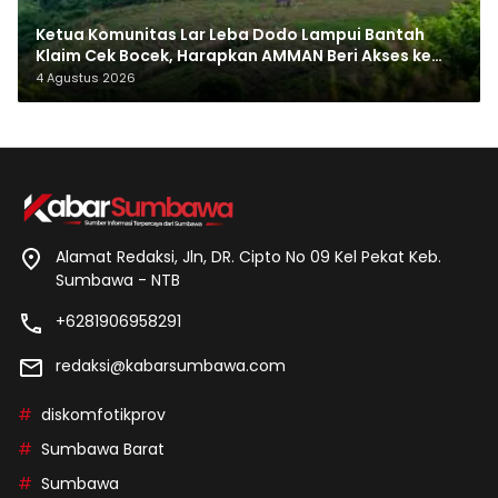
Ketua Komunitas Lar Leba Dodo Lampui Bantah
Klaim Cek Bocek, Harapkan AMMAN Beri Akses ke
Makam Leluhur
4 Agustus 2026
Alamat Redaksi, Jln, DR. Cipto No 09 Kel Pekat Keb.
Sumbawa - NTB
+6281906958291
redaksi@kabarsumbawa.com
diskomfotikprov
Sumbawa Barat
Sumbawa