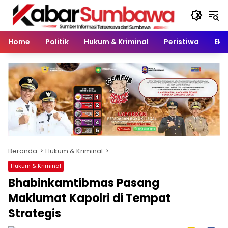
Langsung
ke
konten
Home
Politik
Hukum & Kriminal
Peristiwa
Eko
Beranda
Hukum & Kriminal
Hukum & Kriminal
Bhabinkamtibmas Pasang
Maklumat Kapolri di Tempat
Strategis