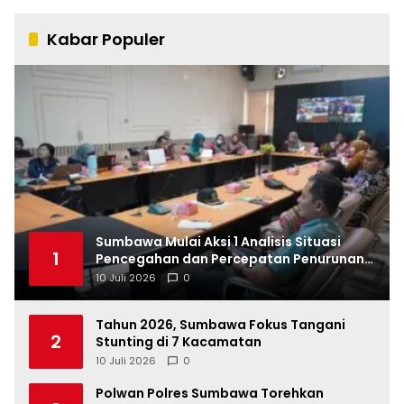
Kabar Populer
Sumbawa Mulai Aksi 1 Analisis Situasi
1
Pencegahan dan Percepatan Penurunan
Stunting Tahun 2026
10 Juli 2026
0
Tahun 2026, Sumbawa Fokus Tangani
2
Stunting di 7 Kacamatan
10 Juli 2026
0
Polwan Polres Sumbawa Torehkan