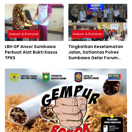
Sumbawa
Hukum & Kriminal
Hukum & Kriminal
LBH GP Ansor Sumbawa
Tingkatkan Keselamatan
Perkuat Alat Bukti Kasus
Jalan, Satlantas Polres
TPKS
Sumbawa Gelar Forum
LLAJ, Pelatihan PPGD, dan
Bagikan Bansos