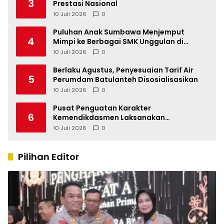
3
Prestasi Nasional
10 Juli 2026
0
Puluhan Anak Sumbawa Menjemput
4
Mimpi ke Berbagai SMK Unggulan di
Indonesia
10 Juli 2026
0
Berlaku Agustus, Penyesuaian Tarif Air
5
Perumdam Batulanteh Disosialisasikan
10 Juli 2026
0
Pusat Penguatan Karakter
6
Kemendikdasmen Laksanakan
Pendampingan MPLS Ramah di
10 Juli 2026
0
Kabupaten Sumbawa
Pilihan Editor