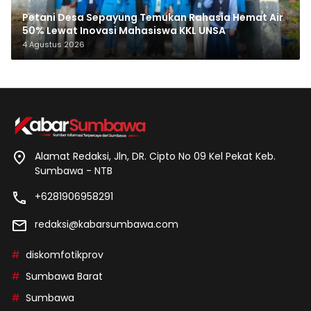
Petani Desa Sepayung Temukan Rahasia Hemat Air
50% Lewat Inovasi Mahasiswa KKL UNSA
4 Agustus 2026
Alamat Redaksi, Jln, DR. Cipto No 09 Kel Pekat Keb.
Sumbawa - NTB
+6281906958291
redaksi@kabarsumbawa.com
diskomfotikprov
Sumbawa Barat
Sumbawa