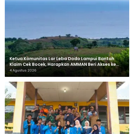
Ketua Komunitas Lar Leba Dodo Lampui Bantah
Klaim Cek Bocek, Harapkan AMMAN Beri Akses ke
Makam Leluhur
4 Agustus 2026