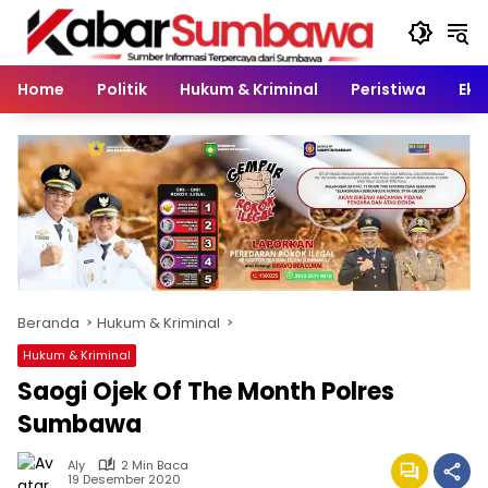
Langsung
ke
konten
Home
Politik
Hukum & Kriminal
Peristiwa
Eko
Beranda
Hukum & Kriminal
Hukum & Kriminal
Saogi Ojek Of The Month Polres
Sumbawa
Aly
2 Min Baca
19 Desember 2020