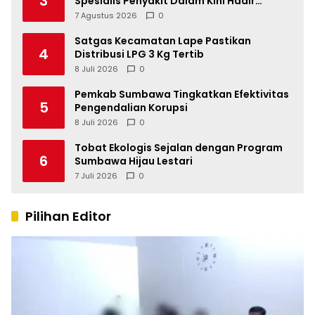
3
Spesialis Penyakit Dalam Kini Hadir
Melayani Masyarakat Sumbawa
7 Agustus 2026
0
Satgas Kecamatan Lape Pastikan
4
Distribusi LPG 3 Kg Tertib
8 Juli 2026
0
Pemkab Sumbawa Tingkatkan Efektivitas
5
Pengendalian Korupsi
8 Juli 2026
0
Tobat Ekologis Sejalan dengan Program
6
Sumbawa Hijau Lestari
7 Juli 2026
0
Pilihan Editor