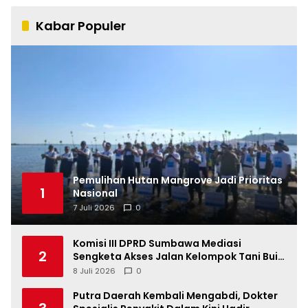
Kabar Populer
Pemulihan Hutan Mangrove Jadi Prioritas
1
Nasional
7 Juli 2026
0
Komisi III DPRD Sumbawa Mediasi
2
Sengketa Akses Jalan Kelompok Tani Buin
Dua
8 Juli 2026
0
Putra Daerah Kembali Mengabdi, Dokter