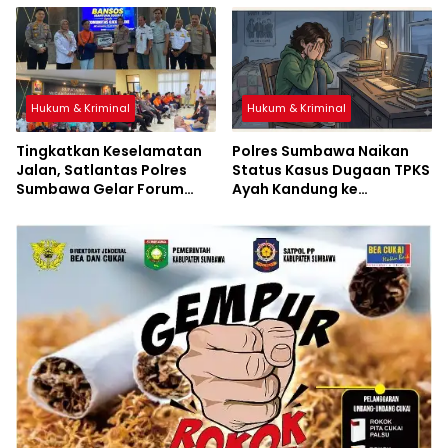
Hukum & Kriminal
Hukum & Kriminal
Tingkatkan Keselamatan
Polres Sumbawa Naikan
Jalan, Satlantas Polres
Status Kasus Dugaan TPKS
Sumbawa Gelar Forum
Ayah Kandung ke
LLAJ, Pelatihan PPGD, dan
Penyidikan
Bagikan Bansos