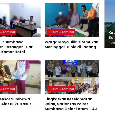
& Kriminal
Hukum & Kriminal
Ket
Ban
 PP Sumbawa
Warga Moyo Hilir Ditemukan
AMM
4 A
n Pasangan Luar
Meninggal Dunia di Ladang
i Kamar Hotel
& Kriminal
Hukum & Kriminal
 Ansor Sumbawa
Tingkatkan Keselamatan
 Alat Bukti Kasus
Jalan, Satlantas Polres
Sumbawa Gelar Forum LLAJ,
Pelatihan PPGD, dan