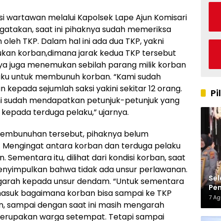
i wartawan melalui Kapolsek Lape Ajun Komisari
engatakan, saat ini pihaknya sudah memeriksa
oleh TKP. Dalam hal ini ada dua TKP, yakni
kan korban,dimana jarak kedua TKP tersebut
knya juga menemukan sebilah parang milik korban
aku untuk membunuh korban. “Kami sudah
epada sejumlah saksi yakini sekitar 12 orang.
Pi
ami sudah mendapatkan petunjuk-petunjuk yang
kepada terduga pelaku,” ujarnya.
pembunuhan tersebut, pihaknya belum
 Mengingat antara korban dan terduga pelaku
Sementara itu, dilihat dari kondisi korban, saat
nyimpulkan bahwa tidak ada unsur perlawanan.
Sel
ngarah kepada unsur dendam. “Untuk sementara
Pen
ermasuk bagaimana korban bisa sampai ke TKP
Kap
7 A
n, sampai dengan saat ini masih mengarah
merupakan warga setempat. Tetapi sampai