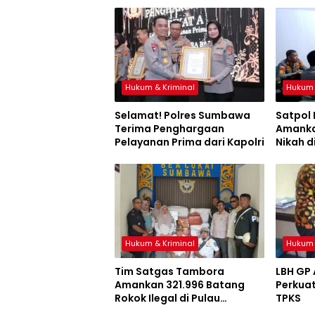
Hukum & Kriminal
Hukum 
Selamat! Polres Sumbawa
Satpol
Terima Penghargaan
Amanka
Pelayanan Prima dari Kapolri
Nikah d
Hukum & Kriminal
Hukum 
Tim Satgas Tambora
LBH GP
Amankan 321.996 Batang
Perkuat
Rokok Ilegal di Pulau
TPKS
Sumbawa