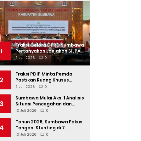
Fraksi Gelora DPRD Sumbawa
1
Pertanyakan Lonjakan SILPA
Tahun 2025
9 Juli 2026
0
Fraksi PDIP Minta Pemda
2
Pastikan Ruang Khusus
Produk UMKM Lokal di Ritel
9 Juli 2026
0
Modern
Sumbawa Mulai Aksi 1 Analisis
3
Situasi Pencegahan dan
Percepatan Penurunan
10 Juli 2026
0
Stunting Tahun 2026
Tahun 2026, Sumbawa Fokus
4
Tangani Stunting di 7
Kacamatan
10 Juli 2026
0