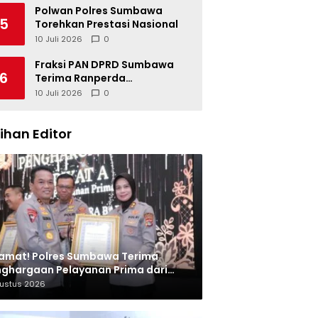
Polwan Polres Sumbawa
5
Torehkan Prestasi Nasional
10 Juli 2026
0
Fraksi PAN DPRD Sumbawa
6
Terima Ranperda
Pertanggungjawaban APBD
10 Juli 2026
0
2025, Soroti SILPA Rp201,68
Miliar dan Kinerja OPD
lihan Editor
amat! Polres Sumbawa Terima
ghargaan Pelayanan Prima dari
olri
gustus 2026