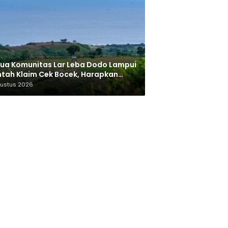
ua Komunitas Lar Leba Dodo Lampui
tah Klaim Cek Bocek, Harapkan
AN Beri Akses ke Makam Leluhur
gustus 2026