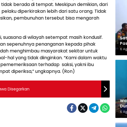
tidak berada di tempat. Meskipun demikian, dari
pelaku diperkirakan lebih dari satu orang. Tidak
kasikan, pembunuhan tersebut bisa mengarah
, suasana di wilayah setempat masih kondusif.
Sa
Pas
kan sepenuhnya penanganan kepada pihak
6 A
n sudah menghimbau masyarakat sekitar untuk
al-hal yang tidak diinginkan. “Kami dalam waktu
pememeriksaan terhadap saksi, yakni ibu
at diperiksa,” ungkapnya. (Ron)
awa Disegarkan
War
Dun
6 A