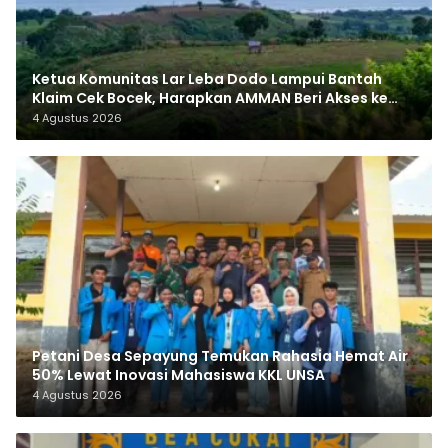
Ketua Komunitas Lar Leba Dodo Lampui Bantah
Klaim Cek Bocek, Harapkan AMMAN Beri Akses ke
Makam Leluhur
4 Agustus 2026
Petani Desa Sepayung Temukan Rahasia Hemat Air
50% Lewat Inovasi Mahasiswa KKL UNSA
4 Agustus 2026