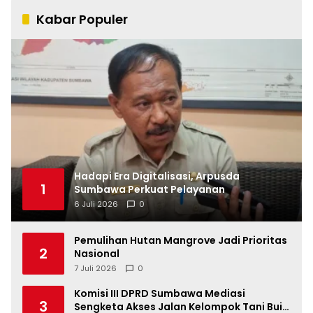
Kabar Populer
Hadapi Era Digitalisasi, Arpusda
1
Sumbawa Perkuat Pelayanan
6 Juli 2026
0
Pemulihan Hutan Mangrove Jadi Prioritas
2
Nasional
7 Juli 2026
0
Komisi III DPRD Sumbawa Mediasi
3
Sengketa Akses Jalan Kelompok Tani Buin