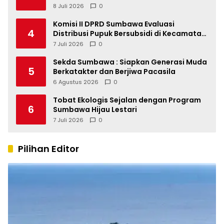
Dua
8 Juli 2026
0
Komisi II DPRD Sumbawa Evaluasi
4
Distribusi Pupuk Bersubsidi di Kecamatan
Lape
7 Juli 2026
0
Sekda Sumbawa : Siapkan Generasi Muda
5
Berkatakter dan Berjiwa Pacasila
6 Agustus 2026
0
Tobat Ekologis Sejalan dengan Program
6
Sumbawa Hijau Lestari
7 Juli 2026
0
Pilihan Editor